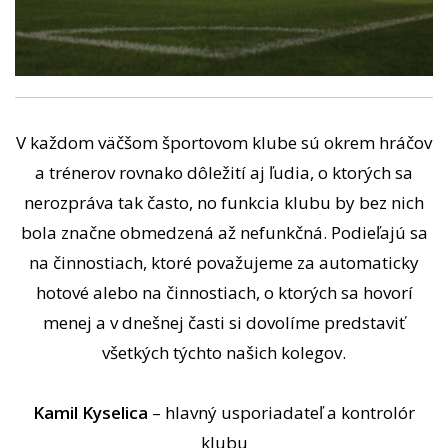
V každom väčšom športovom klube sú okrem hráčov
a trénerov rovnako dôležití aj ľudia, o ktorých sa
nerozpráva tak často, no funkcia klubu by bez nich
bola značne obmedzená až nefunkčná. Podieľajú sa
na činnostiach, ktoré považujeme za automaticky
hotové alebo na činnostiach, o ktorých sa hovorí
menej a v dnešnej časti si dovolíme predstaviť
všetkých týchto našich kolegov.
Kamil Kyselica
– hlavný usporiadateľ a kontrolór
klubu