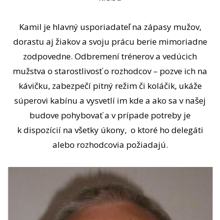
Kamil je hlavný usporiadateľ na zápasy mužov,
dorastu aj žiakov a svoju prácu berie mimoriadne
zodpovedne. Odbremení trénerov a vedúcich
mužstva o starostlivosť o rozhodcov – pozve ich na
kávičku, zabezpečí pitný režim či koláčik, ukáže
súperovi kabínu a vysvetlí im kde a ako sa v našej
budove pohybovať a v prípade potreby je
k dispozícií na všetky úkony, o ktoré ho delegáti
alebo rozhodcovia požiadajú.