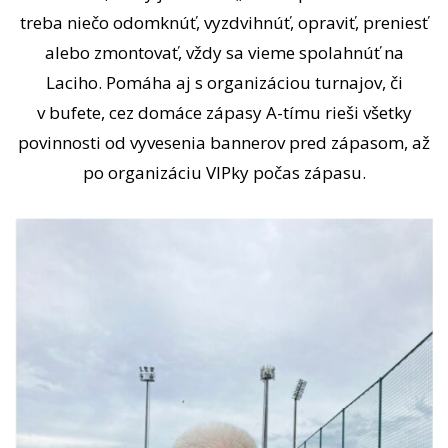
treba niečo odomknúť, vyzdvihnúť, opraviť, preniesť
alebo zmontovať, vždy sa vieme spolahnúť na
Laciho. Pomáha aj s organizáciou turnajov, či
v bufete, cez domáce zápasy A-tímu rieši všetky
povinnosti od vyvesenia bannerov pred zápasom, až
po organizáciu VIPky počas zápasu.