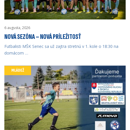
6 augusta, 2026
NOVÁ SEZÓNA – NOVÁ PRÍLEŽITOSŤ
Futbalisti MŠK Senec sa už zajtra stretnú v 1. kole o 18:30 na
domácom …
MLÁDEŽ