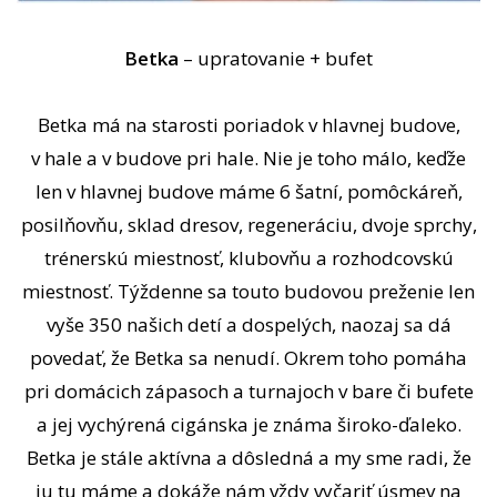
Betka
– upratovanie + bufet
Betka má na starosti poriadok v hlavnej budove,
v hale a v budove pri hale. Nie je toho málo, keďže
len v hlavnej budove máme 6 šatní, pomôckáreň,
posilňovňu, sklad dresov, regeneráciu, dvoje sprchy,
trénerskú miestnosť, klubovňu a rozhodcovskú
miestnosť. Týždenne sa touto budovou preženie len
vyše 350 našich detí a dospelých, naozaj sa dá
povedať, že Betka sa nenudí. Okrem toho pomáha
pri domácich zápasoch a turnajoch v bare či bufete
a jej vychýrená cigánska je známa široko-ďaleko.
Betka je stále aktívna a dôsledná a my sme radi, že
ju tu máme a dokáže nám vždy vyčariť úsmev na