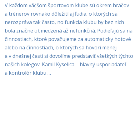
V každom väčšom športovom klube sú okrem hráčov
a trénerov rovnako dôležití aj ľudia, o ktorých sa
nerozpráva tak často, no funkcia klubu by bez nich
bola značne obmedzená až nefunkčná. Podieľajú sa na
činnostiach, ktoré považujeme za automaticky hotové
alebo na činnostiach, o ktorých sa hovorí menej
a v dnešnej časti si dovolíme predstaviť všetkých týchto
našich kolegov. Kamil Kyselica – hlavný usporiadateľ
a kontrolór klubu …