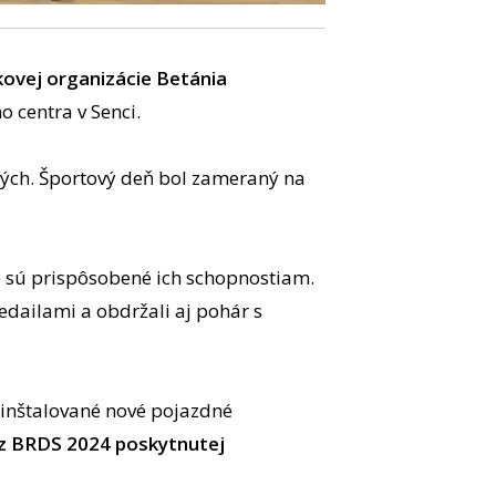
kovej organizácie Betánia
 centra v Senci.
ých. Športový deň bol zameraný na
oré sú prispôsobené ich schopnostiam.
dailami a obdržali aj pohár s
ainštalované nové pojazdné
 z BRDS 2024 poskytnutej