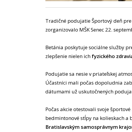
Tradičné podujatie Športový deň pre
zorganizovalo MŠK Senec 22. septembr
Betánia poskytuje sociálne služby 
zlepšenie nielen ich
fyzického zdravia
Podujatie sa nesie v priateľskej atmo
Účastníci mali počas dopoludnia zab
dátumami už uskutočnených podujat
Počas akcie otestovali svoje športov
bedmintonové stĺpy na kolieskach a b
Bratislavským samosprávnym krajo