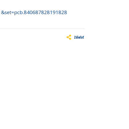
71&set=pcb.840687828191828
Zdieľať