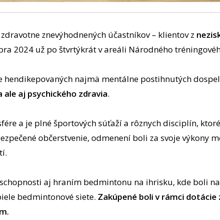
 zdravotne znevýhodnených účastníkov – klientov z
nezis
a 2024 už po štvrtýkrát v areáli Národného tréningového
pre hendikepovaných najmä mentálne postihnutých dospel
 ale aj psychického zdravia
.
sfére a je plné športových súťaží a rôznych disciplín, kt
ezpečené občerstvenie, odmenení boli za svoje výkony me
í.
é schopnosti aj hraním bedmintonu na ihrisku, kde boli n
iele bedmintonové siete.
Zakúpené boli v rámci dotácie
m.