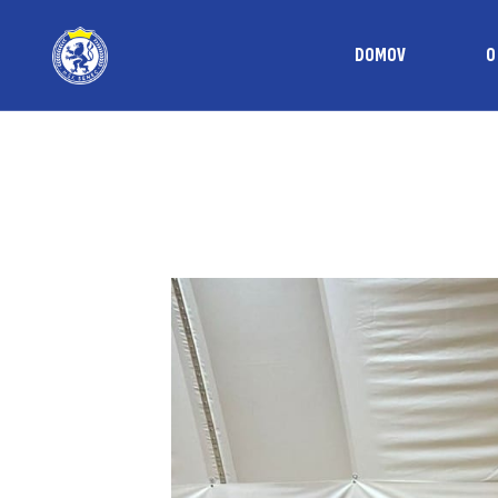
DOMOV
O