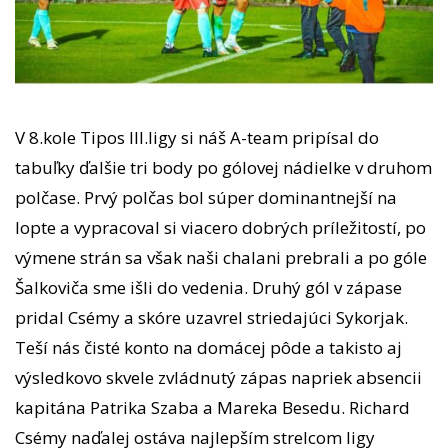
V 8.kole Tipos III.ligy si náš A-team pripísal do
tabuľky ďalšie tri body po gólovej nádielke v druhom
polčase. Prvý polčas bol súper dominantnejší na
lopte a vypracoval si viacero dobrých príležitostí, po
výmene strán sa však naši chalani prebrali a po góle
Šalkoviča sme išli do vedenia. Druhý gól v zápase
pridal Csémy a skóre uzavrel striedajúci Sykorjak.
Teší nás čisté konto na domácej pôde a takisto aj
výsledkovo skvele zvládnutý zápas napriek absencii
kapitána Patrika Szaba a Mareka Besedu. Richard
Csémy naďalej ostáva najlepším strelcom ligy